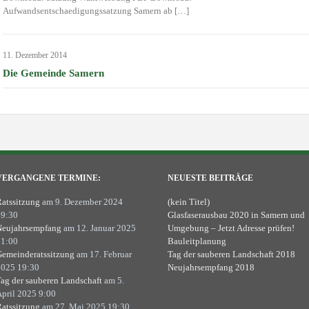
Aufwandsentschaedigungssatzung Samern ab […]
11. Dezember 2014
Die Gemeinde Samern
VERGANGENE TERMINE:
NEUESTE BEITRÄGE
atssitzung
am 9. Dezember 2024
(kein Titel)
9:30
Glasfaserausbau 2020 in Samern und
eujahrsempfang
am 12. Januar 2025
Umgebung – Jetzt Adresse prüfen!
1:00
Bauleitplanung
emeinderatssitzung
am 17. Februar
Tag der sauberen Landschaft 2018
025 19:30
Neujahrsempfang 2018
ag der sauberen Landschaft
am 5.
pril 2025 9:00
atssitzung
am 27. Mai 2025 19:30