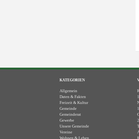
KATEGORIEN
Allgemein
R
Daten & Fakten
1
Freizeit & Kultur
N
Gemeinde
1
Gemeinderat
G
Gewerbe
2
Unsere Gemeinde
T
Vereine
A
Wohnen & Leben
R