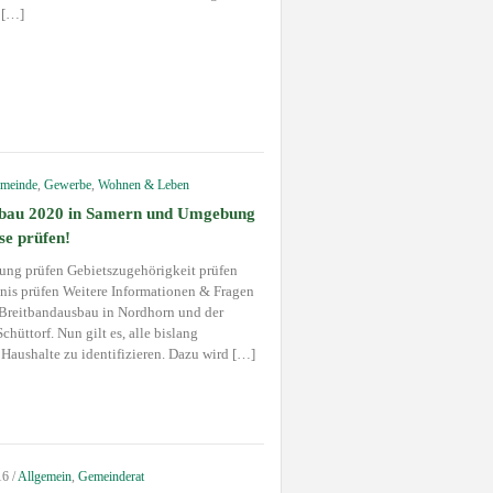
s […]
meinde
,
Gewerbe
,
Wohnen & Leben
sbau 2020 in Samern und Umgebung
se prüfen!
ung prüfen Gebietszugehörigkeit prüfen
is prüfen Weitere Informationen & Fragen
r Breitbandausbau in Nordhorn und der
hüttorf. Nun gilt es, alle bislang
 Haushalte zu identifizieren. Dazu wird […]
16
/
Allgemein
,
Gemeinderat