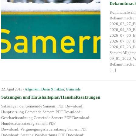
Bekanntmac
Kommunalwahle
Bekanntmachung
2026_02_27_Be
2026_04_30_Be
2026_07_06_Be
2026_07_07_Be
2026_07_23_Be
Samern Allgem
09_01_2026_Wi
Bekanntmachun
[…]
22. April 2015
/
Allgemein
,
Daten & Fakten
,
Gemeinde
Satzungen und Haushaltsplan/Haushaltssatzungen
Satzungen der Gemeinde Samern: PDF Download:
Hauptsatzung Gemeinde Samern PDF Download:
Geschaeftsordnung Gemeinde Samern PDF Download:
Hundesteuersatzung Samern PDF
Download: Vergnuegungssteuersatzung Samern PDF
Download: Satzung Wahlwerbung PDF Download: