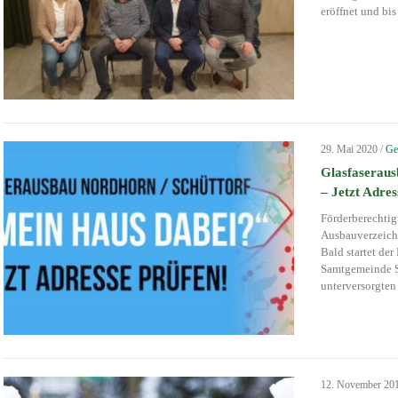
eröffnet und bi
29. Mai 2020
/
Ge
Glasfaserau
– Jetzt Adres
Förderberechtig
Ausbauverzeichn
Bald startet de
Samtgemeinde Sc
unterversorgten
12. November 20