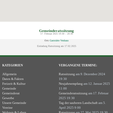
Gemeinderatssitzung
17. Februar 2025 19:30
–
20:30
Ort:
Gaststätte Venhaus
Einladung Ratssitzung am 17.02.2025
KATEGORIEN
VERGANGENE TERMINE:
Allgemein
Ratssitzung
am 9. Dezember 2024
Daten & Fakten
19:30
Freizeit & Kultur
Neujahrsempfang
am 12. Januar 2025
Gemeinde
11:00
Gemeinderat
Gemeinderatssitzung
am 17. Februar
Gewerbe
2025 19:30
Unsere Gemeinde
Tag der sauberen Landschaft
am 5.
Vereine
April 2025 9:00
Wohnen & Leben
Ratssitzung
am 27. Mai 2025 19:30